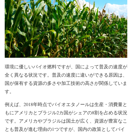
環境に優しいバイオ燃料ですが、国によって普及の速度が
全く異なる状況です。普及の速度に違いができる原因は、
国が保有する
資源の多さ
や
加工技術の高さ
が関係していま
す。
例えば、2018年時点でバイオエタノールは生産・消費量と
もにアメリカとブラジル2カ国がシェアの
8割
を占める状況
です。アメリカやブラジルは国土が広く、資源が豊富なこ
とも普及が進む理由の1つですが、国内の政策としてバイ