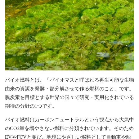
バイオ燃料とは、
「バイオマスと呼ばれる再生可能な生物
由来の資源を発酵・熱分解させて作る燃料のこと」
です。
脱炭素を目標とする世界の国々で研究・実用化されている
期待の分野の1つです。
バイオ燃料は
カーボンニュートラル
という観点から大気中
のCO2量を増やさない燃料に分類されています。そのため
EVやFCVと並び、地球にやさしい燃料として自動車や船