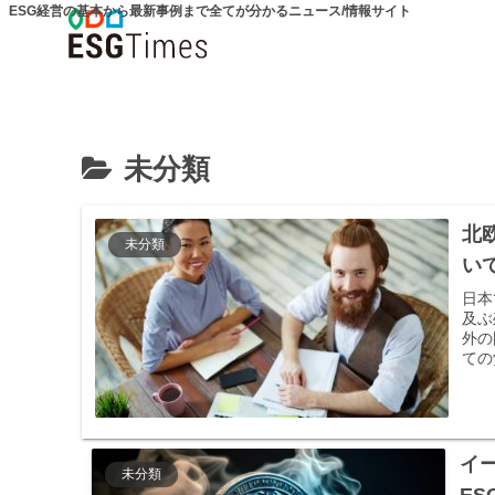
ESG経営の基本から最新事例まで全てが分かるニュース/情報サイト
未分類
北
未分類
いて
日本
及ぶ
外の
ての
イ
未分類