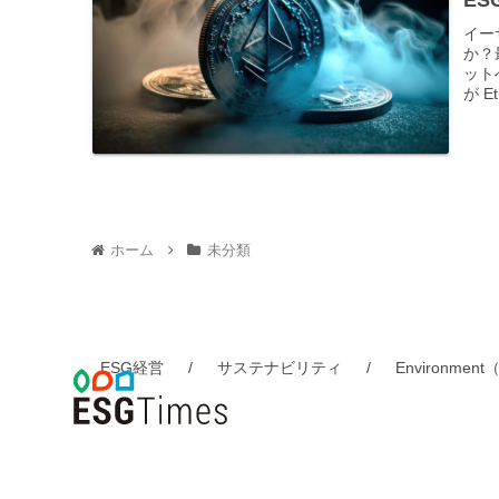
ESG
イー
か？
ット
が E
ホーム
未分類
ESG経営
サステナビリティ
Environmen