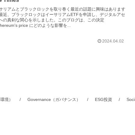
 Times
サリアムとブラックロックを取り巻く最近の話題に興味はあります
最近、ブラックロックはイーサリアムETFを申請し、デジタルアセ
への真剣な関心を示しました。このブログは、この決定
thereum's price にどのような影響を...
2024.04.02
t（環境）
Governance（ガバナンス）
ESG投資
So