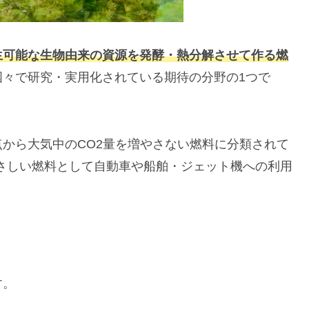
生可能な生物由来の資源を発酵・熱分解させて作る燃
国々で研究・実用化されている期待の分野の1つで
点から大気中のCO2量を増やさない燃料に分類されて
やさしい燃料として自動車や船舶・ジェット機への利用
す。