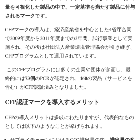
量を可視化した製品の中で、一定基準を満たす製品に付与
されるマーク
です。
CFPマークの導入は、経済産業省を中心とした4省庁合同
で2009年度から2011年度までの3年間、試行事業として実
施され、その後は社団法人産業環境管理協会が引き継ぎ、
CFPプログラムとして運用されています。
このCFPプログラムには多くの企業や団体が参画し、最
73個
460
終的には
のPCRが認定され、
の製品（サービスを
含む）がCFP認証済みとなりました。
CFP認証マークを導入するメリット
CFPの導入メリットは多岐にわたりますが、代表的なもの
としては以下のようなことが挙げられます。
排出量の多
サプライチェーンにおけるCO2排出量の内、