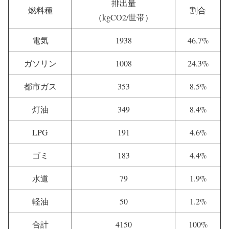
排出量
燃料種
割合
（kgCO2/世帯）
電気
1938
46.7%
ガソリン
1008
24.3%
都市ガス
353
8.5%
灯油
349
8.4%
LPG
191
4.6%
ゴミ
183
4.4%
水道
79
1.9%
軽油
50
1.2%
合計
4150
100%