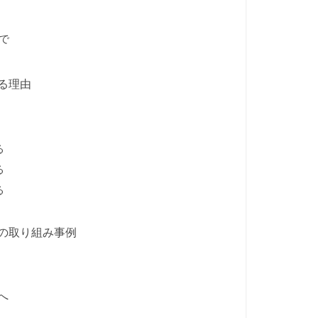
で
る理由
る
る
る
の取り組み事例
へ