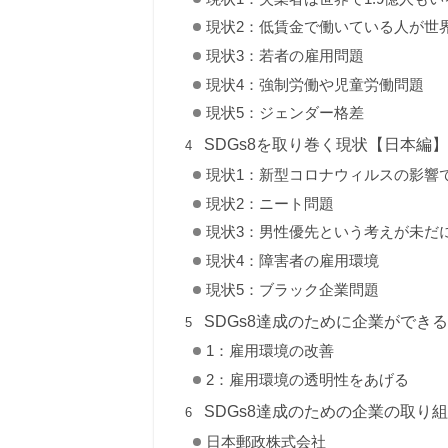
現状2：低賃金で働いている人が世
現状3：若者の雇用問題
現状4：強制労働や児童労働問題
現状5：ジェンダー格差
SDGs8を取り巻く現状【日本編
現状1：新型コロナウィルスの影響
現状2：ニート問題
現状3：男性優先という考えが未だ
現状4：障害者の雇用環境
現状5：ブラック企業問題
SDGs8達成のために企業ができ
1：雇用環境の改善
2：雇用環境の透明性をあげる
SDGs8達成のための企業の取り
日本郵政株式会社