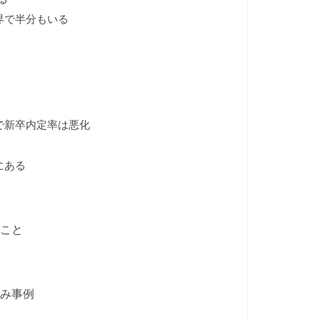
界で半分もいる
】
で新卒内定率は悪化
にある
ること
組み事例