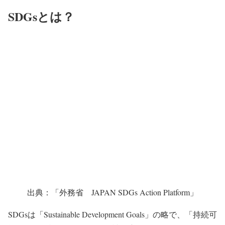
SDGsとは？
出典：「外務省 JAPAN SDGs Action Platform」
SDGs
は「Sustainable Development Goals」の略で、
「持続可