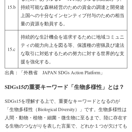
15.b
持続可能な森林経営のための資金の調達と開発途
上国への十分なインセンティブ付与のための相当
量の資源を動員する。
持続的な生計機会を追求するために地域コミュニ
ティの能力向上を図る等、保護種の密猟及び違法
15.c
な取引に対処するための努力に対する世界的な支
援を強化する。
出典：「外務省 JAPAN SDGs Action Platform」
SDGs15の重要キーワード「生物多様性」とは？
SDGs15を理解する上で、重要なキーワードとなるのが
「生物多様性（Biological Diversity）」
です。生物多様性は
人間・動物・植物・細菌・微生物に至るまで、陸に存在す
る生物のつながりを表した言葉で、どれか１つが欠けても