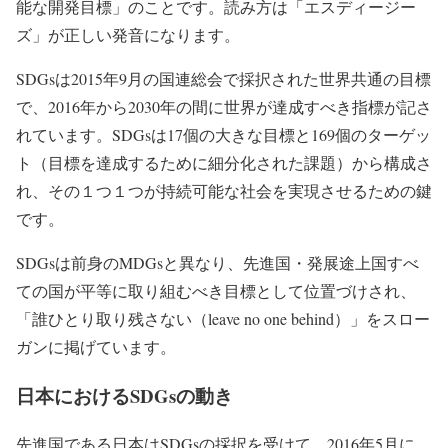
能な開発目標」
のことです。読み方は「エスディージー
ズ」が正しい発音になります。
SDGsは2015年9月の国連総会で採択された世界共通の目標
で、2016年から2030年の間に世界が達成すべき指標が記さ
れています。SDGsは17個の大きな
目標
と169個の
ターゲッ
ト
（目標を達成するために細分化された課題）から構成さ
れ、その１つ１つが持続可能な社会を実現させるための鍵
です。
SDGsは前身の
MDGs
と異なり、先進国・発展途上国すべ
ての国が平等に取り組むべき目標として位置づけされ、
「誰ひとり取り残さない（leave no one behind）」
をスロー
ガンに掲げています。
日本におけるSDGsの動き
先進国である日本はSDGsの採択を受けて、2016年5月に