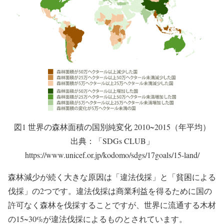
図1 世界の森林面積の国別純変化 2010~2015（年平均）
出典：「SDGs CLUB」
https://www.unicef.or.jp/kodomo/sdgs/17goals/15-land/
森林減少が続く大きな原因は「違法伐採」と「貧困による
伐採」の2つです。違法伐採は商業利益を得るために国の
許可なく森林を伐採することですが、世界に流通する木材
の
15~30%
が違法伐採によるものとされています。