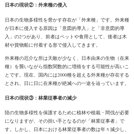
日本の現状②：外来種の侵入
日本の生物多様性を脅かす存在が
「外来種」
です。外来種
が日本に侵入する原因は「意図的導入」と「非意図的導
入」の2つがあり、前者はペットや食用として、後者は木
材や貨物船に付着する形で侵入してきます。
外来種の厄介な所は天敵が少なく、日本由来の生物（在来
種）を襲いながら指数関数的に増殖をする可能性が高いこ
とです。現在、国内には
2000種
を超える外来種が存在する
とされ、日に日に在来種が絶滅への一途を辿っています。
日本の現状③：林業従事者の減少
陸の生物多様性を保護するために植林や植栽・間伐が必要
になりますが、その担い手となるのが「林業従事者」で
す。しかし、日本における林業従事者の数は年々減少し、