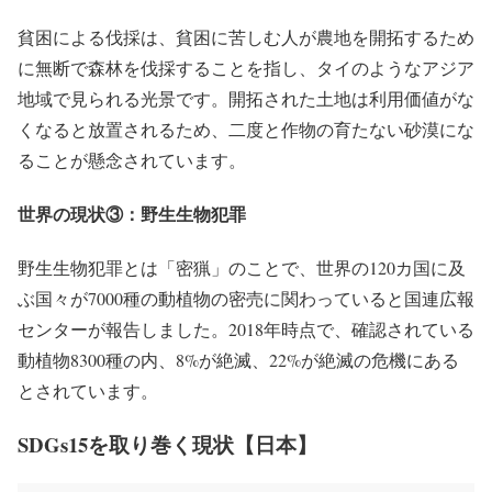
貧困による伐採は、貧困に苦しむ人が農地を開拓するため
に無断で森林を伐採することを指し、タイのようなアジア
地域で見られる光景です。開拓された土地は利用価値がな
くなると放置されるため、二度と作物の育たない砂漠にな
ることが懸念されています。
世界の現状③：野生生物犯罪
野生生物犯罪とは「密猟」のことで、世界の120カ国に及
ぶ国々が
7000種
の動植物の密売に関わっていると国連広報
センターが報告しました。2018年時点で、確認されている
動植物8300種の内、
8%
が絶滅、
22%
が絶滅の危機にある
とされています。
SDGs15を取り巻く現状【日本】