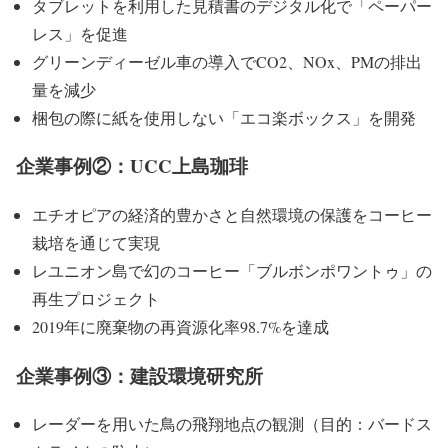
タブレットを利用した見積書のデジタル化で
「ペーパー
レス」
を促進
グリーンディーゼル
車の導入でCO2、NOx、PMの排出
量を減少
梱包の際に紙を使用しない「エコ楽ボックス」を開発
企業事例②：UCC上島珈琲
エチオピアの経済的豊かさと自然環境の保護をコーヒー
栽培を通じて実現
レユニオン島で幻のコーヒー「ブルボンポワントゥ」の
再生プロジェクト
2019年に廃棄物の再資源化率98.7%を達成
企業事例③：建設環境研究所
レーダーを用いた鳥の飛翔地点の観測（目的：
バードス