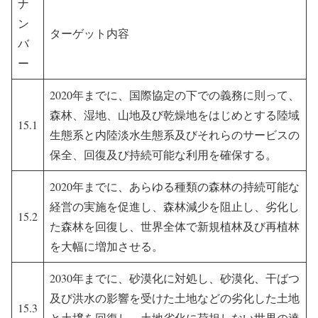
ナ
ン
ターゲット内容
バ
ー
2020年までに、国際協定の下での義務に則って、
森林、湿地、山地及び乾燥地をはじめとする陸域
15.1
生態系と内陸淡水生態系及びそれらのサービスの
保全、回復及び持続可能な利用を確保する。
2020年までに、あらゆる種類の森林の持続可能な
経営の実施を促進し、森林減少を阻止し、劣化し
15.2
た森林を回復し、世界全体で新規植林及び再植林
を大幅に増加させる。
2030年までに、砂漠化に対処し、砂漠化、干ばつ
及び洪水の影響を受けた土地などの劣化した土地
15.3
と土壌を回復し、土地劣化に荷担しない世界の達