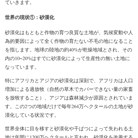
ていきます。
世界の現状①：砂漠化
砂漠化
はもともと作物の育つ良質な土地が、気候変動や人
為的要因によって全く作物の育たない不毛の地になること
を指します。地球の陸地の
約40%
が乾燥地域とされ、その
内の
10~20%
はすでに砂漠化によって生産性の無い土地に
なっています。
特にアフリカとアジアの砂漠化は深刻で、アフリカは人口
増加による過放牧（自然の草木でカバーできない量の家畜
を放牧すること）、アジアは森林減少が原因とされていま
す。この2つの地域だけで毎年
264万ヘクタール
の土地が砂
漠化している状況です。
世界全体に目を移すと砂漠化や干ばつによって失われる土
地は年間に
1200万ヘクタール
と言われ、砂漠化を改善する