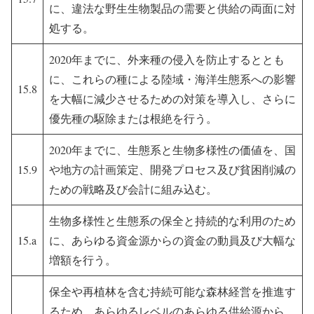
に、違法な野生生物製品の需要と供給の両面に対
処する。
2020年までに、外来種の侵入を防止するととも
に、これらの種による陸域・海洋生態系への影響
15.8
を大幅に減少させるための対策を導入し、さらに
優先種の駆除または根絶を行う。
2020年までに、生態系と生物多様性の価値を、国
15.9
や地方の計画策定、開発プロセス及び貧困削減の
ための戦略及び会計に組み込む。
生物多様性と生態系の保全と持続的な利用のため
15.a
に、あらゆる資金源からの資金の動員及び大幅な
増額を行う。
保全や再植林を含む持続可能な森林経営を推進す
るため、あらゆるレベルのあらゆる供給源から、