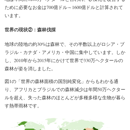
ために必要なお金は
700億ドル～1600億ドル
と計算されて
います。
世界の現状②：森林伐採
地球の陸地の
約30%
は森林で、その半数以上がロシア・ブ
ラジル・カナダ・アメリカ・中国に集中しています。しか
し、2010年から2015年にかけて世界で
330万ヘクタール
の
森林が姿を消しました。
図1の「世界の森林面積の国別純変化」からもわかる通
り、アフリカとブラジルでの森林減少は年間
50万ヘクター
ル
を超え、失った森林のほとんどが多種多様な生物が暮ら
す熱帯雨林です。