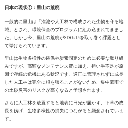
日本の現状①：里山の荒廃
一般的に
里山
は「溜池や人工林で構成された生物を守る地
域」とされ、環境保全のプログラムに組み込まれてきまし
た。しかし今、里山の荒廃がSDGs15を取り巻く課題とし
て挙げられています。
里山は生物多様性の確保や
炭素固定
のために必要な取り組
みですが、高額なメンテナンス費に加え、担い手不足が原
因で存続の危機にある状況です。適正に管理されずに成長
した人工林は完全に根を張ることがないため、集中豪雨で
の土砂災害のリスクが高くなると予想されます。
さらに人工林を放置すると地表に日光が届かず、下草の成
長を妨げ、生物多様性の損失につながると懸念されていま
す。