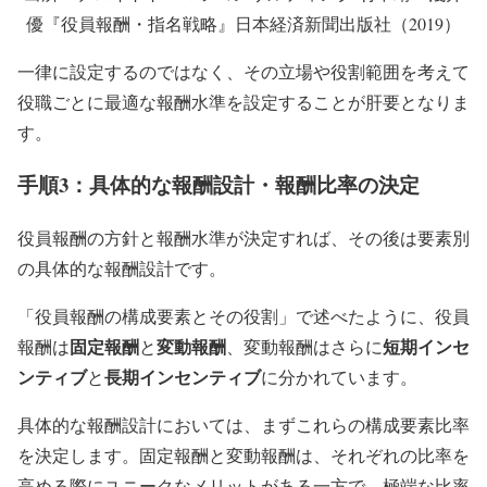
優『役員報酬・指名戦略』日本経済新聞出版社（2019）
一律に設定するのではなく、その立場や役割範囲を考えて
役職ごとに最適な報酬水準を設定することが肝要となりま
す。
手順3：具体的な報酬設計・報酬比率の決定
役員報酬の方針と報酬水準が決定すれば、その後は要素別
の具体的な報酬設計です。
「役員報酬の構成要素とその役割」で述べたように、役員
固定報酬
変動報酬
短期インセ
報酬は
と
、変動報酬はさらに
ンティブ
長期インセンティブ
と
に分かれています。
具体的な報酬設計においては、まずこれらの構成要素比率
を決定します。固定報酬と変動報酬は、それぞれの比率を
高める際にユニークなメリットがある一方で、極端な比率