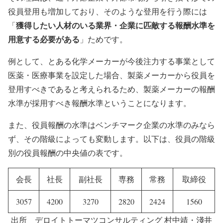
役員登用も増加しており、そのような登用を行う際には
獲得したい人材のいる業界・企業に匹敵する報酬水準を
「
用意する必要がある
」ためです。
例として、とある化学メーカーが今後注力する事業として
医薬・医療事業を設定した場合、製薬メーカーから役員を
登用すべきであると考えられるため、製薬メーカーの報酬
水準が採用すべき報酬水準ということになります。
また、役員報酬の水準はベンチマーク企業の水準のみなら
ず、その階級によっても変動します。以下は、役員の階級
別の役員報酬の中央値の表です。
会長
社長
副社長
専務
常務
取締役
3057
4200
3270
2820
2424
1560
出所 デロイトトーマツコンサルティング 村中靖・淺井