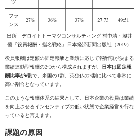
ツ
フラ
27%
36%
37%
27:73
49:51
ンス
出所 デロイトトーマツコンサルティング 村中靖・淺井
優『役員報酬・指名戦略』日本経済新聞出版社（2019）
役員報酬は定額の固定報酬と業績に応じて報酬額が決まる
日本は固定報
業績連動型報酬の2つから構成されますが、
酬比率が6割
で、米国の1割、英独仏の3割に比べて非常に
高い割合となっています。
このような報酬体系の結果として、日本企業の役員は業績
を向上させるインセンティブの低い状態で企業経営を行な
っていると言えます。
課題の原因