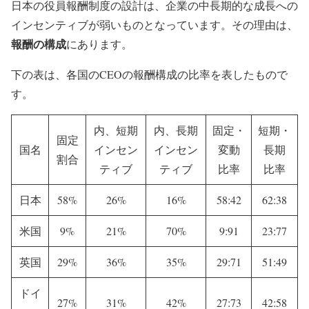
日本の役員報酬制度の設計は、企業の中長期的な成長への
インセンティブが弱いものとなっています。その理由は、
報酬の構成
にあります。
下の表は、各国のCEOの報酬構成の比率を表したもので
す。
内、短期
内、長期
固定・
短期・
固定
国名
インセン
インセン
変動
長期
割合
ティブ
ティブ
比率
比率
日本
58%
26%
16%
58:42
62:38
米国
9%
21%
70%
9:91
23:77
英国
29%
36%
35%
29:71
51:49
ドイ
27%
31%
42%
27:73
42:58