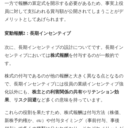
一方で報酬の算定式を開示する必要があるため、事実上役
員に対して支払われる賞与額が公開されてしまうことがデ
メリットとしてあげられます。
変動報酬2：長期インセンティブ
次に、長期インセンティブの設計についてです。長期イン
株式報酬
センティブにおいては
を付与するのが一般的で
す。
株式の付与であるのが他の報酬と大きく異なる点となるの
で、長期インセンティブには役員の業績インセンティブ強
株主との利害関係の共有
リテンション効
化以外にも、
や
果
リスク回避
、
など多くの意味を持っています。
これらの役割を果たすため、株式報酬は付与方法（株価、
新株予約権か、etc）や付与タイミング（事前付与、事後