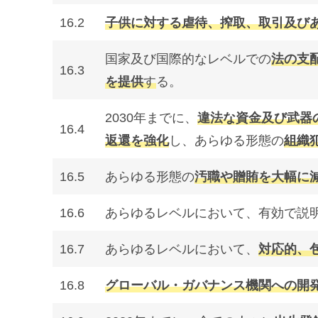
16.2
子供に対する虐待、搾取、取引及び
国家及び国際的なレベルでの
法の支
16.3
を提供
す
る。
2030年までに、
違法な資金及び武器
16.4
返還を強化
し、あらゆる形態の
組織
16.5
あらゆる形態の
汚職や贈賄を大幅に
16.6
あらゆるレベルにおいて、有効で説
16.7
あらゆるレベルにおいて、
対応的、
16.8
グローバル・ガバナンス機関への開