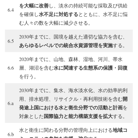
を大幅に改善
し、淡水の持続可能な採取及び供給
6.4
水不足に対処する
を確保し
とともに、水不足に悩
む人々の数を大幅に減少させる。
2030年までに、国境を越えた適切な協力を含む、
6.5
あらゆるレベルでの統合水資源管理を実施
する。
2020年までに、山地、森林、湿地、河川、帯水
水に関連する生態系の保護・回復
6.6
層、湖沼を含む
を行う。
2030年までに、集水、海水淡水化、水の効率的利
開
用、排水処理、リサイクル・再利用技術を含む
6.a
発途上国における水と衛生分野での活動と計画
を
国際協力と能力構築支援を拡大
対象とした
する。
地域コ
水と衛生に関わる分野の管理向上における
6.b