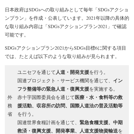
日本政府はSDGsへの取り組みとして毎年「SDGsアクショ
ンプラン」を作成・公表しています。2021年以降の具体的
な取り組み内容は「SDGsアクションプラン2021」で確認
可能です。
SDGsアクションプラン2021からSDGs目標6に関する項目
では、たとえば以下のような取り組みが見られます。
人道・開発支援
ユニセフを通じて
を行う。
イン
国連プロジェクト・サービス機関を通じて、
フラ整備等の緊急人道・復興支援
を実施する。
医療・水・食料等の救
外
赤十字国際委員会を通じて
援活動、収容所の訪問、国際人道法の普及活動等
務
省
を行う。
緊急食糧支援、中期
国連世界食糧計画を通じて、
救済・復興支援、開発事業、人道支援物資輸送
を