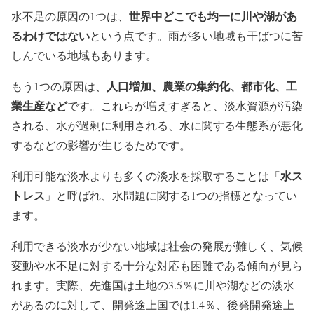
世界中どこでも均一に川や湖があ
水不足の原因の1つは、
るわけではない
という点です。雨が多い地域も干ばつに苦
しんでいる地域もあります。
人口増加、農業の集約化、都市化、工
もう1つの原因は、
業生産など
です。これらが増えすぎると、淡水資源が汚染
される、水が過剰に利用される、水に関する生態系が悪化
するなどの影響が生じるためです。
水ス
利用可能な淡水よりも多くの淡水を採取することは「
トレス
」と呼ばれ、水問題に関する1つの指標となってい
ます。
利用できる淡水が少ない地域は社会の発展が難しく、気候
変動や水不足に対する十分な対応も困難である傾向が見ら
れます。実際、先進国は土地の3.5％に川や湖などの淡水
があるのに対して、開発途上国では1.4％、後発開発途上