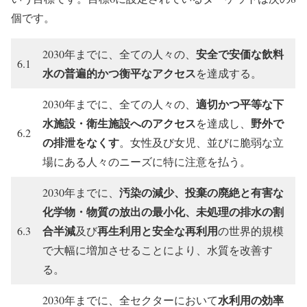
個です。
安全で安価な飲料
2030年までに、全ての人々の、
6.1
水の普遍的かつ衡平なアクセス
を達成する。
適切かつ平等な下
2030年までに、全ての人々の、
水施設・衛生施設へのアクセス
野外で
を達成し、
6.2
の排泄をなくす
。女性及び女児、並びに脆弱な立
場にある人々のニーズに特に注意を払う。
汚染の減少、投棄の廃絶と有害な
2030年までに、
化学物・物質の放出の最小化、未処理の排水の割
合半減
再生利用と安全な再利用
6.3
及び
の世界的規模
で大幅に増加させることにより、水質を改善す
る。
水利用の効率
2030年までに、全セクターにおいて