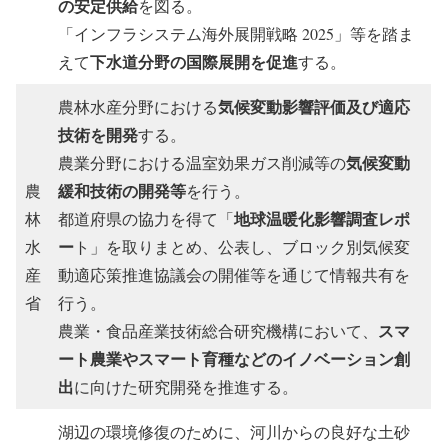
の安定供給
を図る。
「インフラシステム海外展開戦略 2025」等を踏ま
下水道分野の国際展開を促進
えて
する。
気候変動影響評価及び適応
農林水産分野における
技術を開発
する。
気候変動
農業分野における温室効果ガス削減等の
緩和技術の開発等
農
を行う。
地球温暖化影響調査レポ
林
都道府県の協力を得て「
ー
水
ト」を取りまとめ、公表し、ブロック別気候変
産
動適応策推進協議会の開催等を通じて情報共有を
省
行う。
スマ
農業・食品産業技術総合研究機構において、
ート農業やスマート育種などのイノベーション創
出
に向けた研究開発を推進する。
湖辺の環境修復のために、河川からの良好な土砂