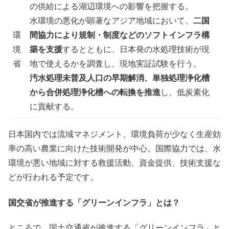
の供給による湖辺環境への影響を把握する。
二国
水環境の悪化が顕著なアジア地域において、
間協力により規制・制度などのソフトインフラ構
環
築
を支援
境
するとともに、日本発の水処理技術が現
省
地で使えるかを調査し、現地実証試験を行う。
汚水処理未普及人口の早期解消、単独処理浄化槽
から合併処理浄化槽への転換を推進
し、低炭素化
に貢献する。
日本国内では流域マネジメント、環境負荷が少なく生産効
率の高い農業に向けた技術開発が中心。国際協力では、水
環境が悪い地域に対する救援活動、資金提供、技術支援な
どが行われる予定です。
国交省が推進する「グリーンインフラ」とは？
ところで、国土交通省が推進する「グリーンインフラ」と