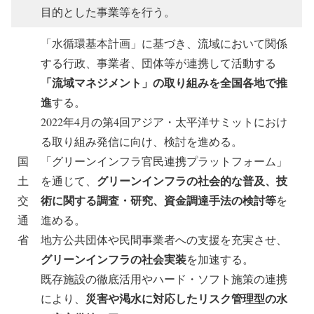
目的とした事業等を行う。
「水循環基本計画」に基づき、流域において関係
する行政、事業者、団体等が連携して活動する
「流域マネジメント」の取り組みを全国各地で推
進
する。
2022年4月の第4回アジア・太平洋サミットにおけ
る取り組み発信に向け、検討を進める。
国
「グリーンインフラ官民連携プラットフォーム」
グリーンインフラの社会的な普及、技
土
を通じて、
術に関する調査・研究、資金調達手法の検討等
交
を
通
進める。
省
地方公共団体や民間事業者への支援を充実させ、
グリーンインフラの社会実装
を加速する。
既存施設の徹底活用やハード・ソフト施策の連携
災害や渇水に対応したリスク管理型の水
により、