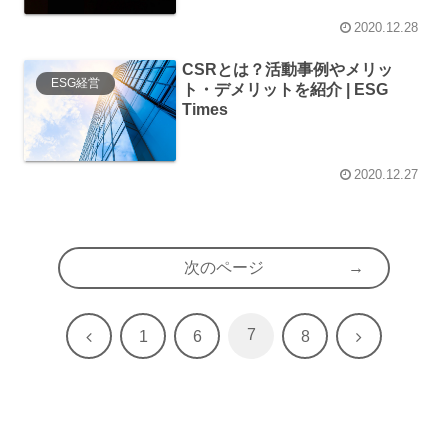
2020.12.28
CSRとは？活動事例やメリッ
ESG経営
ト・デメリットを紹介 | ESG
Times
2020.12.27
次のページ
7
前
次
1
6
8
へ
へ